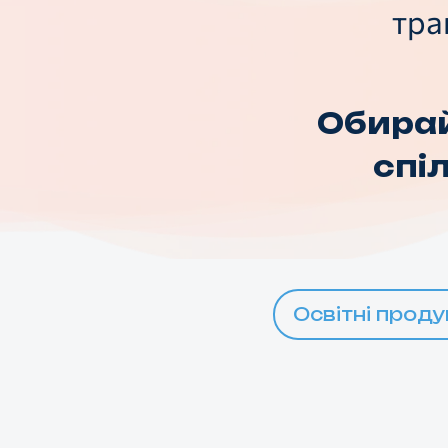
тра
Обирай
спі
Освітні проду