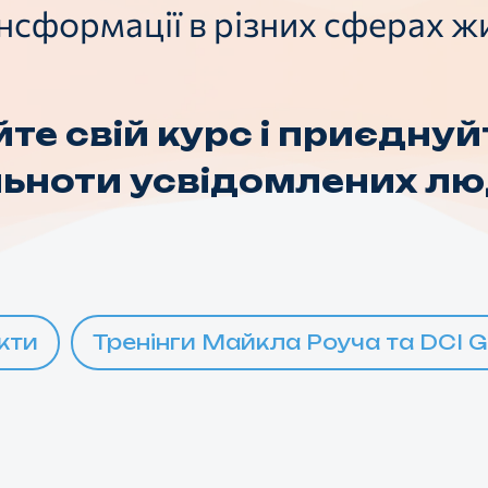
нсформації в різних сферах ж
те свій курс і приєднуй
льноти усвідомлених лю
кти
Тренінги Майкла Роуча та DCI Gl