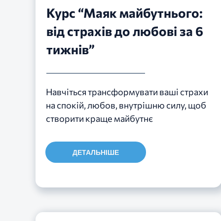
Курс “Маяк майбутнього:
від страхів до любові за 6
тижнів”
Навчіться трансформувати ваші страхи
на спокій, любов, внутрішню силу, щоб
створити краще майбутнє
ДЕТАЛЬНІШЕ