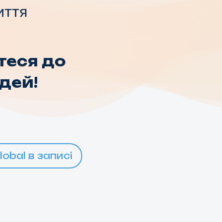
иття
теся до
дей!
obal в записі