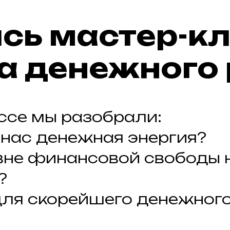
сь мастер-к
а денежного 
ссе мы разобрали:
 нас денежная энергия?
овне финансовой свободы 
?
 для скорейшего денежног