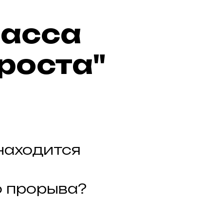
ласса
роста"
находится
о прорыва?