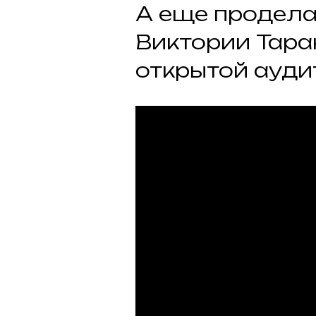
А еще продела
Виктории Тара
открытой ауди