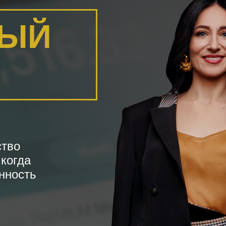
НЫЙ
ство
 когда
енность