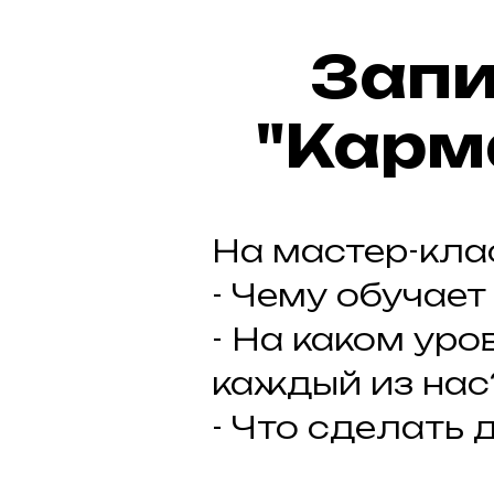
Запи
"Карм
На мастер-кла
- Чему обучает
- На каком ур
каждый из нас
- Что сделать