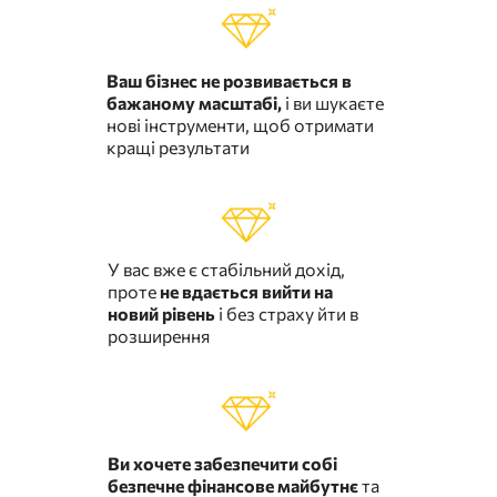
Ваш бізнес не розвивається в
бажаному масштабі,
і ви шукаєте
нові інструменти, щоб отримати
кращі результати
У вас вже є стабільний дохід,
проте
не вдається вийти на
новий рівень
і без страху йти в
розширення
Ви хочете забезпечити собі
безпечне фінансове майбутнє
та